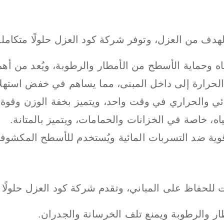
دف من العزل، وتوفر شركة كود العزل حلولًا متكاملة 
 وحماية الأسطح من الأمطار والرطوبة، ويُعد من أهم
لحرارة إلى داخل المبنى، مما يساهم في خفض استهلاك
ائي والحراري في وقت واحد، ويتميز بخفة الوزن وقوة ا
ه، خاصة في الخزانات والحمامات، ويتميز بالمتانة.
 قوية ضد التسربات المائية ويُستخدم للأسطح المكشوفة
لحفاظ على المباني، وتقدم شركة كود العزل حلولًا اح
ر والرطوبة ويمنع تلف الخرسانة والجدران.