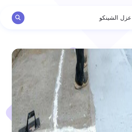
زل الشينكو