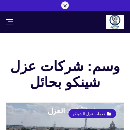
وسم: شركات عزل
شينكو بحائل
خدمات عزل الشينكو