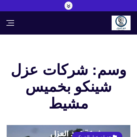
وسم: شركات عزل
شينكو بخميس
مشيط
خدمات عزل الشينكو