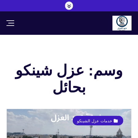
وسم: عزل شينكو
بحائل
خدمات عزل الشينكو